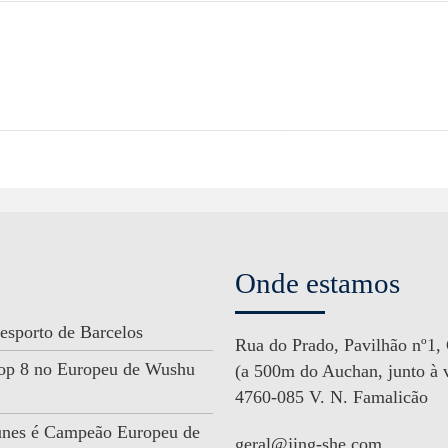
Onde estamos
esporto de Barcelos
Rua do Prado, Pavilhão nº1,
 Top 8 no Europeu de Wushu
(a 500m do Auchan, junto à v
4760-085 V. N. Famalicão
unes é Campeão Europeu de
geral@jing-she.com