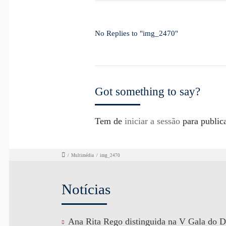
No Replies to "img_2470"
Got something to say?
Tem de
iniciar a sessão
para public
/
Multimédia
/
img_2470
Notícias
Ana Rita Rego distinguida na V Gala do D