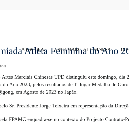
emiada Atleta Feminina do Ano
A ESCOLA
ARTE MARCIAL CHINESA
DIS
gong
rtes Marciais Chinesas UPD distinguiu este domingo, dia 2
do Ano 2023, pelos resultados de 1º lugar Medalha de Ouro 
igong, em Agosto de 2023 no Japão.
pelo Sr. Presidente Jorge Teixeira em representação da Dire
 pela FPAMC enquadra-se no contexto do Projecto Contrato-