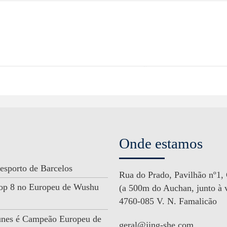
Onde estamos
esporto de Barcelos
Rua do Prado, Pavilhão nº1,
 Top 8 no Europeu de Wushu
(a 500m do Auchan, junto à v
4760-085 V. N. Famalicão
unes é Campeão Europeu de
geral@jing-she.com