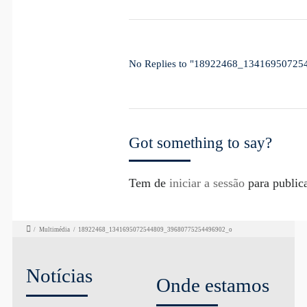
No Replies to "18922468_1341695072
Got something to say?
Tem de
iniciar a sessão
para public
/
Multimédia
/
18922468_1341695072544809_39680775254496902_o
Notícias
Onde estamos