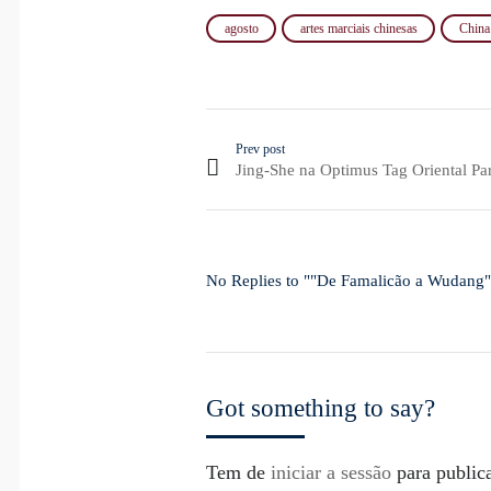
agosto
artes marciais chinesas
China
Prev post
Jing-She na Optimus Tag Oriental Pa
No Replies to ""De Famalicão a Wudang" t
Got something to say?
Tem de
iniciar a sessão
para public