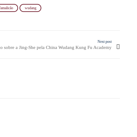
famalicão
wudang
Next post
go sobre a Jing-She pela China Wudang Kung Fu Academy