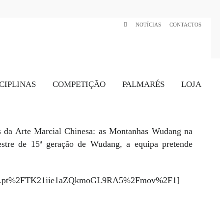
NOTÍCIAS
CONTACTOS
CIPLINAS
COMPETIÇÃO
PALMARÉS
LOJA
s da Arte Marcial Chinesa: as Montanhas Wudang na
stre de 15ª geração de Wudang, a equipa pretende
apo.pt%2FTK21iie1aZQkmoGL9RA5%2Fmov%2F1]