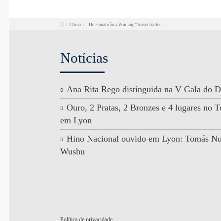
/
China
/
“De Famalicão a Wudang” teaser trailer
Notícias
Ana Rita Rego distinguida na V Gala do D
Ouro, 2 Pratas, 2 Bronzes e 4 lugares no
em Lyon
Hino Nacional ouvido em Lyon: Tomás N
Wushu
Política de privacidade