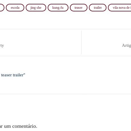
escola
jing she
kung-fu
teaser
trailer
vila nova de 
rty
Arti
easer trailer"
ar um comentário.