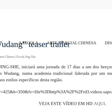
dang” teaser trailer
A ESCOLA
ARTE MARCIAL CHINESA
DIS
tura Chinesa
|
Escola Jing-She
JING-SHE, iniciará uma jornada de 17 dias a um dos berço
m Wudang, numa academia tradicional liderada por um me
s estilos específicos desta região.
&w=425&h=350&fv=file%3Dhttp%3A%2F%2Frd3.videos.s
VEJA ESTE VÍDEO EM
HD
AQUI
.