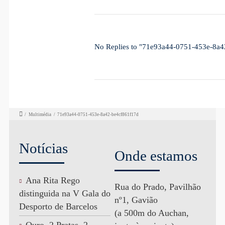
No Replies to "71e93a44-0751-453e-8a4
/
Multimédia
/
71e93a44-0751-453e-8a42-be4cf861f17d
Notícias
Onde estamos
Ana Rita Rego
Rua do Prado, Pavilhão
distinguida na V Gala do
nº1, Gavião
Desporto de Barcelos
(a 500m do Auchan,