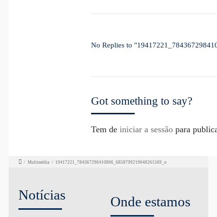
No Replies to "19417221_7843672984
Got something to say?
Tem de
iniciar a sessão
para public
/
Multimédia
/
19417221_784367298410806_6858799219048261569_o
Notícias
Onde estamos