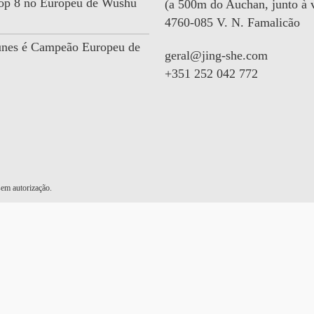
 Top 8 no Europeu de Wushu
(a 500m do Auchan, junto à v
4760-085 V. N. Famalicão
unes é Campeão Europeu de
geral@jing-she.com
+351 252 042 772
em autorização.