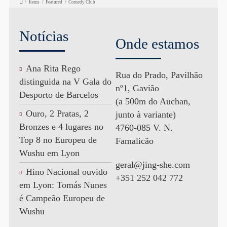
/
Items
/
Featured
/
Comedy Club
Notícias
Onde estamos
Ana Rita Rego
Rua do Prado, Pavilhão
distinguida na V Gala do
nº1, Gavião
Desporto de Barcelos
(a 500m do Auchan,
Ouro, 2 Pratas, 2
junto à variante)
Bronzes e 4 lugares no
4760-085 V. N.
Top 8 no Europeu de
Famalicão
Wushu em Lyon
geral@jing-she.com
Hino Nacional ouvido
+351 252 042 772
em Lyon: Tomás Nunes
é Campeão Europeu de
Wushu