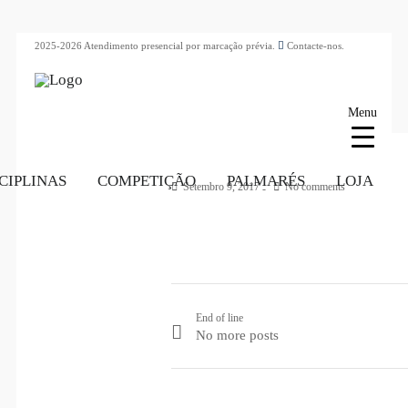
2025-2026 Atendimento presencial por marcação prévia.
Contacte-nos.
Menu
CIPLINAS
COMPETIÇÃO
PALMARÉS
LOJA
Setembro 9, 2017
No comments
End of line
No more posts