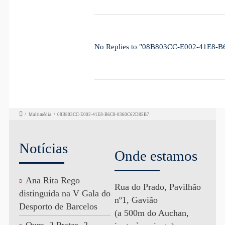
No Replies to "08B803CC-E002-41E8-
/
Multimédia
/
08B803CC-E002-41E8-B6C8-0360C62D85B7
Notícias
Onde estamos
Ana Rita Rego
Rua do Prado, Pavilhão
distinguida na V Gala do
nº1, Gavião
Desporto de Barcelos
(a 500m do Auchan,