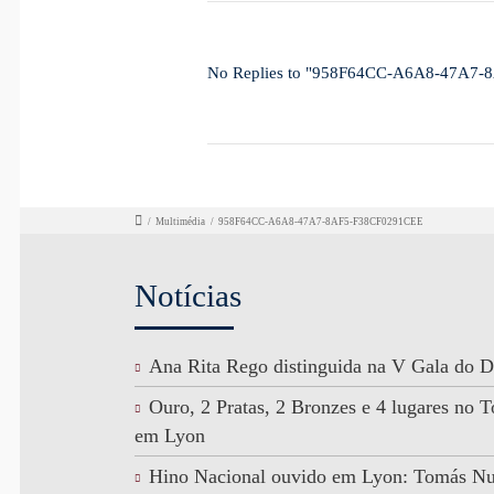
No Replies to "958F64CC-A6A8-47A7
/
Multimédia
/
958F64CC-A6A8-47A7-8AF5-F38CF0291CEE
Notícias
Ana Rita Rego distinguida na V Gala do D
Ouro, 2 Pratas, 2 Bronzes e 4 lugares no
em Lyon
Hino Nacional ouvido em Lyon: Tomás N