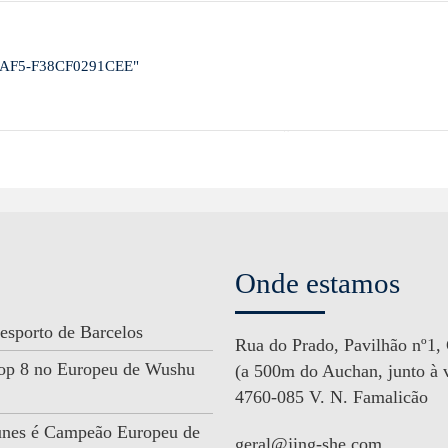
-8AF5-F38CF0291CEE"
Onde estamos
esporto de Barcelos
Rua do Prado, Pavilhão nº1,
 Top 8 no Europeu de Wushu
(a 500m do Auchan, junto à v
4760-085 V. N. Famalicão
unes é Campeão Europeu de
geral@jing-she.com