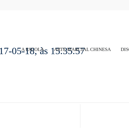
17-05-18, às 15.35.57
A ESCOLA
ARTE MARCIAL CHINESA
DIS