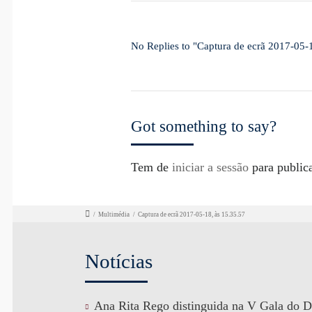
No Replies to "Captura de ecrã 2017-05-
Got something to say?
Tem de
iniciar a sessão
para public
/
Multimédia
/
Captura de ecrã 2017-05-18, às 15.35.57
Notícias
Ana Rita Rego distinguida na V Gala do D