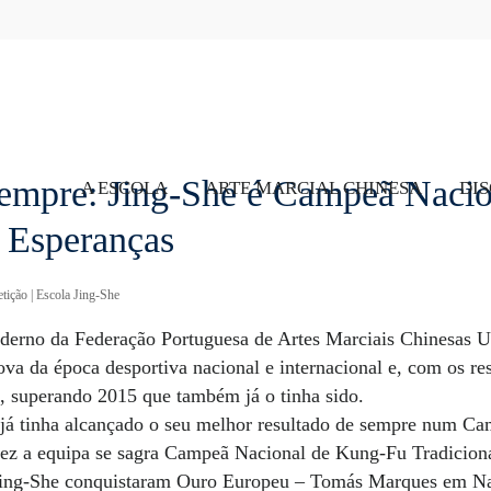
empre: Jing-She é Campeã Nacio
A ESCOLA
ARTE MARCIAL CHINESA
DIS
 Esperanças
tição
|
Escola Jing-She
rno da Federação Portuguesa de Artes Marciais Chinesas U
va da época desportiva nacional e internacional e, com os re
a, superando 2015 que também já o tinha sido.
já tinha alcançado o seu melhor resultado de sempre num 
vez a equipa se sagra Campeã Nacional de Kung-Fu Tradiciona
da Jing-She conquistaram Ouro Europeu – Tomás Marques em 