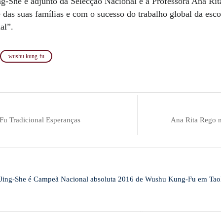
ing-She e adjunto da Selecção Nacional e a Professora Ana Ri
e das suas famílias e com o sucesso do trabalho global da esc
al”.
wushu kung-fu
u Tradicional Esperanças
Ana Rita Rego n
 Jing-She é Campeã Nacional absoluta 2016 de Wushu Kung-Fu em Tao