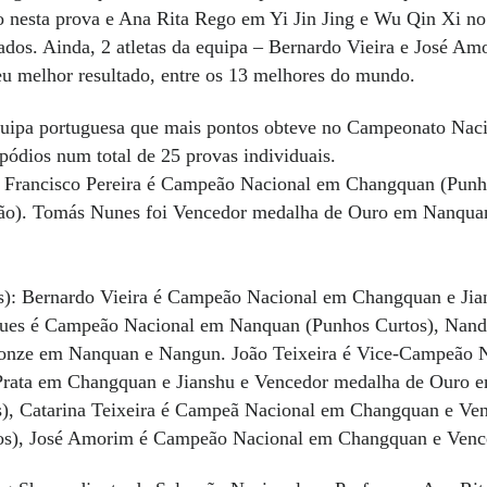
lo nesta prova e Ana Rita Rego em Yi Jin Jing e Wu Qin Xi 
ltados. Ainda, 2 atletas da equipa – Bernardo Vieira e José
u melhor resultado, entre os 13 melhores do mundo.
equipa portuguesa que mais pontos obteve no Campeonato Na
pódios num total de 25 provas individuais.
): Francisco Pereira é Campeão Nacional em Changquan (Pun
ão). Tomás Nunes foi Vencedor medalha de Ouro em Nanquan
s): Bernardo Vieira é Campeão Nacional em Changquan e Ji
es é Campeão Nacional em Nanquan (Punhos Curtos), Nandao
onze em Nanquan e Nangun. João Teixeira é Vice-Campeão 
 Prata em Changquan e Jianshu e Vencedor medalha de Ouro 
os), Catarina Teixeira é Campeã Nacional em Changquan e V
nos), José Amorim é Campeão Nacional em Changquan e Ven