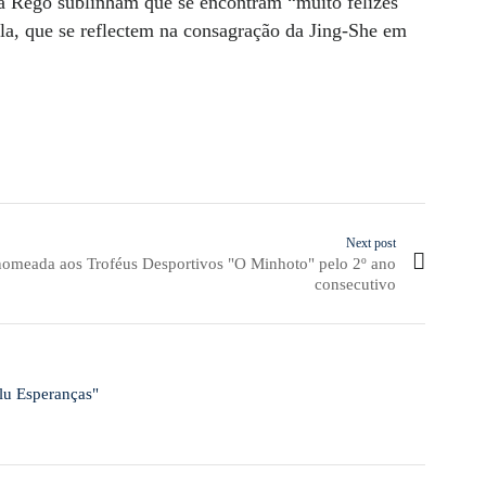
ta Rego sublinham que se encontram “muito felizes
ola, que se reflectem na consagração da Jing-She em
Next post
omeada aos Troféus Desportivos "O Minhoto" pelo 2º ano
consecutivo
lu Esperanças"