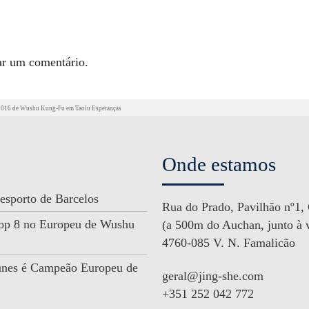
ar um comentário.
 2016 de Wushu Kung-Fu em Taolu Esperanças
Onde estamos
esporto de Barcelos
Rua do Prado, Pavilhão nº1,
 Top 8 no Europeu de Wushu
(a 500m do Auchan, junto à v
4760-085 V. N. Famalicão
unes é Campeão Europeu de
geral@jing-she.com
+351 252 042 772