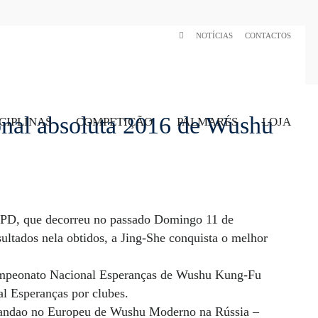
NOTÍCIAS
CONTACTOS
nal absoluta 2016 de Wushu
CIPLINAS
COMPETIÇÃO
PALMARÉS
LOJA
PD, que decorreu no passado Domingo 11 de
sultados nela obtidos, a Jing-She conquista o melhor
Campeonato Nacional Esperanças de Wushu Kung-Fu
l Esperanças por clubes.
Nandao no Europeu de Wushu Moderno na Rússia –