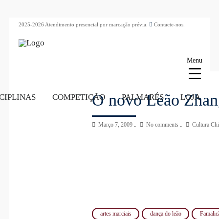
2025-2026 Atendimento presencial por marcação prévia.
Contacte-nos.
Menu
O novo Leão Zhan
CIPLINAS
COMPETIÇÃO
PALMARÉS
LOJA
Março 7, 2009
No comments
Cultura Ch
artes marciais
dança do leão
Famalic