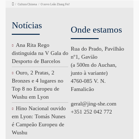
/
Cultura Chinesa
/
O novo Leão Zhang Fei!
Notícias
Onde estamos
Ana Rita Rego
Rua do Prado, Pavilhão
distinguida na V Gala do
nº1, Gavião
Desporto de Barcelos
(a 500m do Auchan,
Ouro, 2 Pratas, 2
junto à variante)
Bronzes e 4 lugares no
4760-085 V. N.
Top 8 no Europeu de
Famalicão
Wushu em Lyon
geral@jing-she.com
Hino Nacional ouvido
+351 252 042 772
em Lyon: Tomás Nunes
é Campeão Europeu de
Wushu