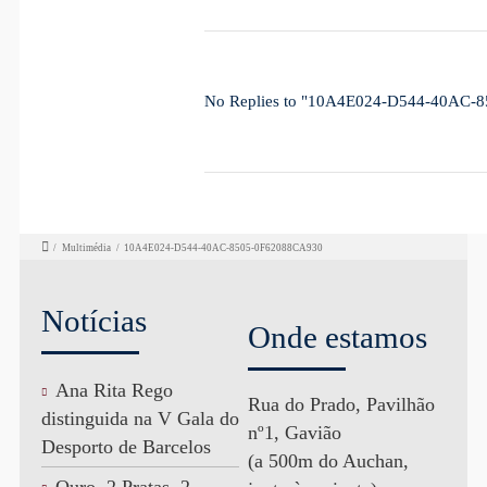
No Replies to "10A4E024-D544-40AC-
/
Multimédia
/
10A4E024-D544-40AC-8505-0F62088CA930
Notícias
Onde estamos
Ana Rita Rego
Rua do Prado, Pavilhão
distinguida na V Gala do
nº1, Gavião
Desporto de Barcelos
(a 500m do Auchan,