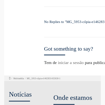
No Replies to "MG_5953-cópia-e14628
Got something to say?
Tem de
iniciar a sessão
para public
/
Multimédia
/
MG_5953-cópia-e1462831432630-1
Notícias
Onde estamos