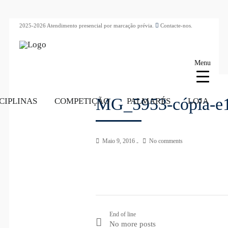
2025-2026 Atendimento presencial por marcação prévia.
Contacte-nos.
Menu
MG_5953-cópia-e
CIPLINAS
COMPETIÇÃO
PALMARÉS
LOJA
Maio 9, 2016
No comments
End of line
No more posts