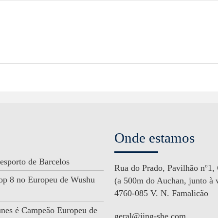
Onde estamos
esporto de Barcelos
Rua do Prado, Pavilhão nº1,
 Top 8 no Europeu de Wushu
(a 500m do Auchan, junto à v
4760-085 V. N. Famalicão
unes é Campeão Europeu de
geral@jing-she.com