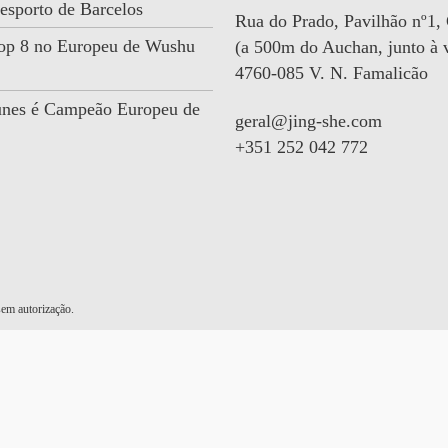
esporto de Barcelos
Rua do Prado, Pavilhão nº1,
 Top 8 no Europeu de Wushu
(a 500m do Auchan, junto à v
4760-085 V. N. Famalicão
unes é Campeão Europeu de
geral@jing-she.com
+351 252 042 772
em autorização.