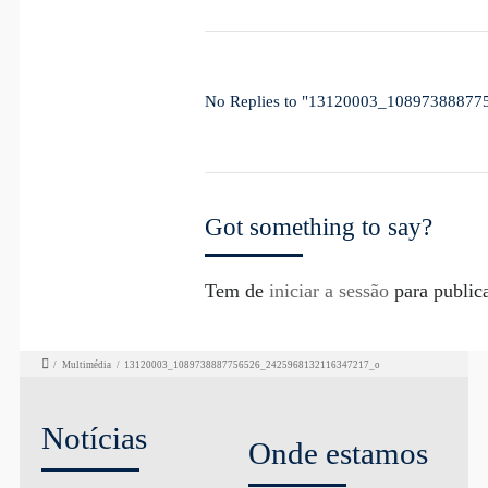
No Replies to "13120003_1089738887
Got something to say?
Tem de
iniciar a sessão
para public
/
Multimédia
/
13120003_1089738887756526_2425968132116347217_o
Notícias
Onde estamos