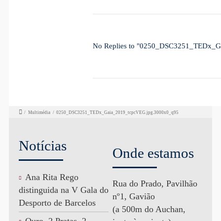
No Replies to "0250_DSC3251_TEDx_G
/
Multimédia
/
0250_DSC3251_TEDx_Gaia_2019_tcpcVEG.jpg.3000x0_q95
Notícias
Onde estamos
Ana Rita Rego
Rua do Prado, Pavilhão
distinguida na V Gala do
nº1, Gavião
Desporto de Barcelos
(a 500m do Auchan,