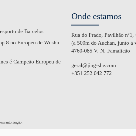
Onde estamos
esporto de Barcelos
Rua do Prado, Pavilhão nº1,
 Top 8 no Europeu de Wushu
(a 500m do Auchan, junto à v
4760-085 V. N. Famalicão
unes é Campeão Europeu de
geral@jing-she.com
+351 252 042 772
em autorização.