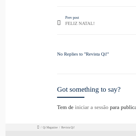
Prev post
FELIZ NATAL!
No Replies to "Revista Qi!"
Got something to say?
Tem de
iniciar a sessão
para public
/
Qi Magazine
/
Revista Qi!