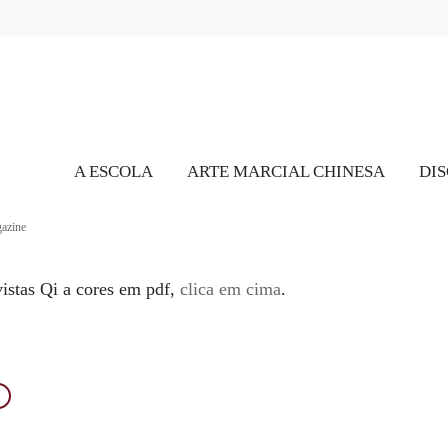
A ESCOLA
ARTE MARCIAL CHINESA
DIS
azine
vistas Qi a cores em pdf,
clica em cima
.