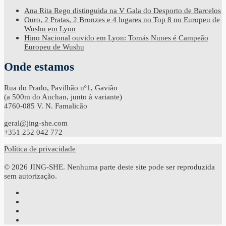
Ana Rita Rego distinguida na V Gala do Desporto de Barcelos
Ouro, 2 Pratas, 2 Bronzes e 4 lugares no Top 8 no Europeu de
Wushu em Lyon
Hino Nacional ouvido em Lyon: Tomás Nunes é Campeão
Europeu de Wushu
Onde estamos
Rua do Prado, Pavilhão nº1, Gavião
(a 500m do Auchan, junto à variante)
4760-085 V. N. Famalicão
geral@jing-she.com
+351 252 042 772
Política de privacidade
© 2026 JING-SHE. Nenhuma parte deste site pode ser reproduzida
sem autorização.