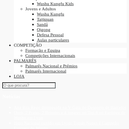
Wushu Kungfu Kids
Jovens e Adultos
Wushu Kungfu
Taijiquan
Sandá
Qigong
Defesa Pessoal
Aulas particulares
COMPETIÇÃO
Formação e Equipa
Competições Internacionais
PALMARÉS
Palmarés Nacional e Prémios
Palmarés Internacional
LOJA
Notícias
Ana Rita Rego distinguida na V Gala do Desporto de Barcelos
Ouro, 2 Pratas, 2 Bronzes e 4 lugares no Top 8 no Europeu de
Wushu em Lyon
Hino Nacional ouvido em Lyon: Tomás Nunes é Campeão
Europeu de Wushu