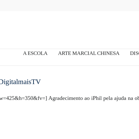
A ESCOLA
ARTE MARCIAL CHINESA
DIS
DigitalmaisTV
=425&h=350&fv=] Agradecimento ao iPhil pela ajuda na ob