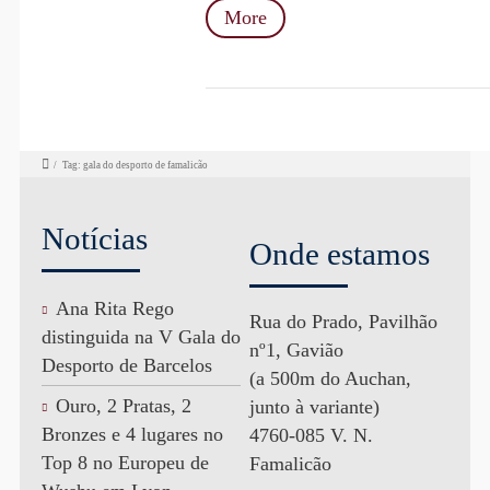
More
/
Tag: gala do desporto de famalicão
Notícias
Onde estamos
Ana Rita Rego
Rua do Prado, Pavilhão
distinguida na V Gala do
nº1, Gavião
Desporto de Barcelos
(a 500m do Auchan,
Ouro, 2 Pratas, 2
junto à variante)
Bronzes e 4 lugares no
4760-085 V. N.
Top 8 no Europeu de
Famalicão