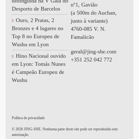
distinguida na V Gala do
nº1, Gavião
Desporto de Barcelos
(a 500m do Auchan,
Ouro, 2 Pratas, 2
junto à variante)
Bronzes e 4 lugares no
4760-085 V. N.
Top 8 no Europeu de
Famalicão
Wushu em Lyon
geral@jing-she.com
Hino Nacional ouvido
+351 252 042 772
em Lyon: Tomás Nunes
é Campeão Europeu de
Wushu
Política de privacidade
© 2026 JING-SHE. Nenhuma parte deste site pode ser reproduzida sem
autorização.