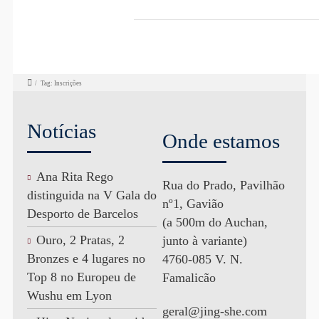
/
Tag: Inscrições
Notícias
Onde estamos
Ana Rita Rego
Rua do Prado, Pavilhão
distinguida na V Gala do
nº1, Gavião
Desporto de Barcelos
(a 500m do Auchan,
Ouro, 2 Pratas, 2
junto à variante)
Bronzes e 4 lugares no
4760-085 V. N.
Top 8 no Europeu de
Famalicão
Wushu em Lyon
geral@jing-she.com