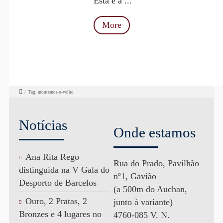
Esta é a ...
More
/
Tag: montemor-o-velho
Notícias
Onde estamos
Ana Rita Rego
Rua do Prado, Pavilhão
distinguida na V Gala do
nº1, Gavião
Desporto de Barcelos
(a 500m do Auchan,
Ouro, 2 Pratas, 2
junto à variante)
Bronzes e 4 lugares no
4760-085 V. N.