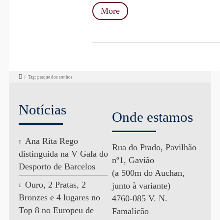
More
/
Tag: parque dos sonhos
Notícias
Onde estamos
Ana Rita Rego
Rua do Prado, Pavilhão
distinguida na V Gala do
nº1, Gavião
Desporto de Barcelos
(a 500m do Auchan,
Ouro, 2 Pratas, 2
junto à variante)
Bronzes e 4 lugares no
4760-085 V. N.
Top 8 no Europeu de
Famalicão