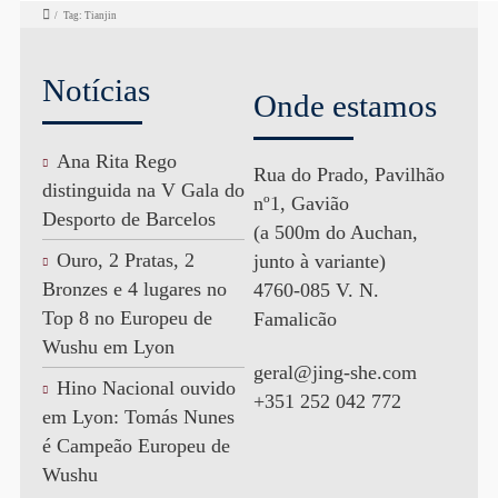
/
Tag: Tianjin
Notícias
Onde estamos
Ana Rita Rego
Rua do Prado, Pavilhão
distinguida na V Gala do
nº1, Gavião
Desporto de Barcelos
(a 500m do Auchan,
Ouro, 2 Pratas, 2
junto à variante)
Bronzes e 4 lugares no
4760-085 V. N.
Top 8 no Europeu de
Famalicão
Wushu em Lyon
geral@jing-she.com
Hino Nacional ouvido
+351 252 042 772
em Lyon: Tomás Nunes
é Campeão Europeu de
Wushu