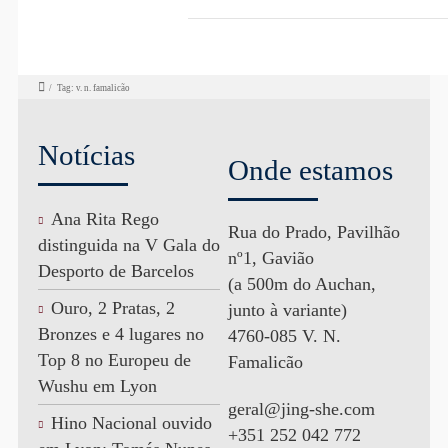
/
Tag: v. n. famalicão
Notícias
Onde estamos
Ana Rita Rego
Rua do Prado, Pavilhão
distinguida na V Gala do
nº1, Gavião
Desporto de Barcelos
(a 500m do Auchan,
Ouro, 2 Pratas, 2
junto à variante)
Bronzes e 4 lugares no
4760-085 V. N.
Top 8 no Europeu de
Famalicão
Wushu em Lyon
geral@jing-she.com
Hino Nacional ouvido
+351 252 042 772