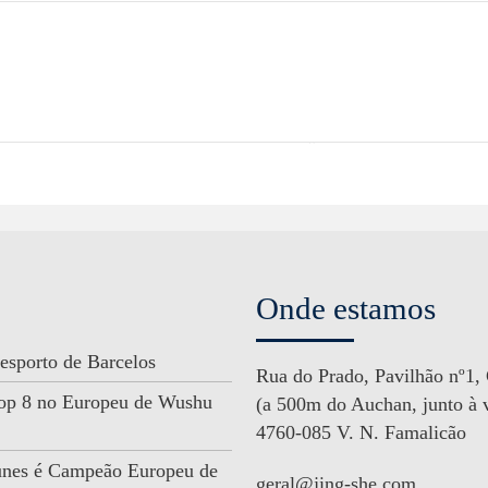
Onde estamos
esporto de Barcelos
Rua do Prado, Pavilhão nº1,
 Top 8 no Europeu de Wushu
(a 500m do Auchan, junto à v
4760-085 V. N. Famalicão
unes é Campeão Europeu de
geral@jing-she.com