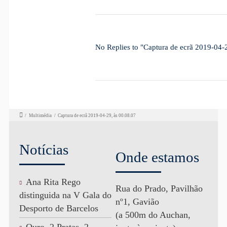
No Replies to "Captura de ecrã 2019-04-
/
Multimédia
/
Captura de ecrã 2019-04-29, às 00.08.07
Notícias
Onde estamos
Ana Rita Rego
Rua do Prado, Pavilhão
distinguida na V Gala do
nº1, Gavião
Desporto de Barcelos
(a 500m do Auchan,