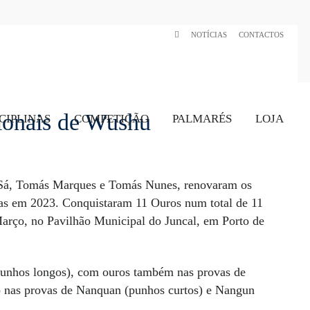
NOTÍCIAS
CONTACTOS
cionais de Wushu
CIPLINAS
COMPETIÇÃO
PALMARÉS
LOJA
u Sá, Tomás Marques e Tomás Nunes, renovaram os
as em 2023. Conquistaram 11 Ouros num total de 11
rço, no Pavilhão Municipal do Juncal, em Porto de
punhos longos), com ouros também nas provas de
io nas provas de Nanquan (punhos curtos) e Nangun