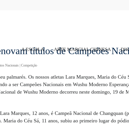
 renovam títulos de Campeões Na
A ESCOLA
ARTE MARCIAL CHINESA
DIS
os Nacionais
|
Competição
 seu palmarés. Os nossos atletas Lara Marques, Maria do Cé
ltando a ser Campeões Nacionais em Wushu Moderno Esperanç
acional de Wushu Moderno decorreu neste domingo, 19 de Ma
 Lara Marques, 12 anos, é Campeã Nacional de Changquan (
). Maria do Céu Sá, 11 anos, subiu ao primeiro lugar do pód