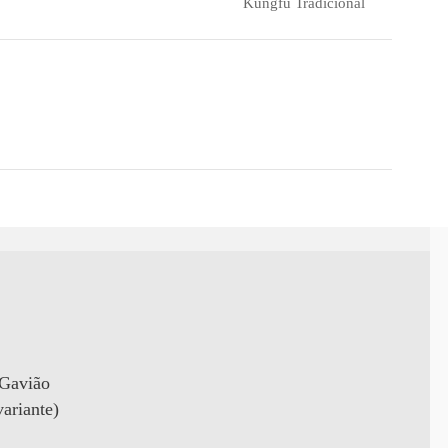
Kungfu Tradicional
 Gavião
ariante)