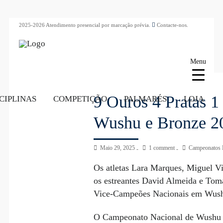
2025-2026 Atendimento presencial por marcação prévia.
Contacte-nos.
Menu
9 Ouros 4 Pratas 1
CIPLINAS
COMPETIÇÃO
PALMARÉS
LOJA
Wushu e Bronze 2
Maio 29, 2025
1 comment
Campeonatos 
Os atletas Lara Marques, Miguel V
os estreantes David Almeida e Tom
Vice-Campeões Nacionais em Wushu 
O Campeonato Nacional de Wushu M