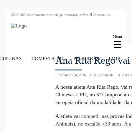
2025-2026 Atendimento presencial por marcação prévia.
Contacte-nos.
Menu
Ana Rita Rego vai
CIPLINAS
COMPETIÇÃO
PALMARÉS
LOJA
Setembro 24, 2024
No comments
6thEH
A nossa atleta Ana Rita Rego, vai 
Chinesas UPD, no 6º Campeonato da
europeia oficial da modalidade, da
A atleta vai competir nas provas i
Animais), no escalão >39 anos. A at