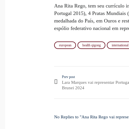
Ana Rita Rego, tem seu currículo i
Portugal 2015), 4 Pratas Mundiais 
medalhada do País, em Ouros e rest
espólio federativo nacional em repr
european
health qigong
international
Prev post
Lara Marques vai representar Portug
Brunei 2024
No Replies to "Ana Rita Rego vai repres