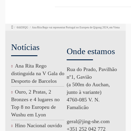
/
6thEHQG
/
Ana Rita Rego vai representar Portugal no Europeu de Qigong 2024, em Viena
Notícias
Onde estamos
Ana Rita Rego
Rua do Prado, Pavilhão
distinguida na V Gala do
nº1, Gavião
Desporto de Barcelos
(a 500m do Auchan,
Ouro, 2 Pratas, 2
junto à variante)
Bronzes e 4 lugares no
4760-085 V. N.
Top 8 no Europeu de
Famalicão
Wushu em Lyon
geral@jing-she.com
Hino Nacional ouvido
+351 252 042 772