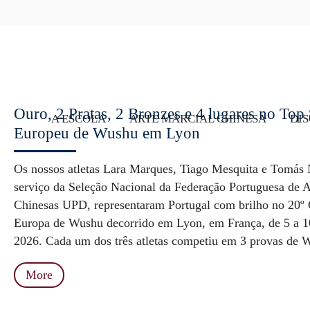
Ouro, 2 Pratas, 2 Bronzes e 4 lugares no Top
A ESCOLA
ARTE MARCIAL CHINESA
DIS
Europeu de Wushu em Lyon
Os nossos atletas Lara Marques, Tiago Mesquita e Tomás 
serviço da Seleção Nacional da Federação Portuguesa de A
Chinesas UPD, representaram Portugal com brilho no 20º
Europa de Wushu decorrido em Lyon, em França, de 5 a 1
2026. Cada um dos três atletas competiu em 3 provas de W
More