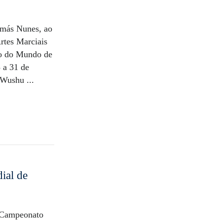
omás Nunes, ao
rtes Marciais
to do Mundo de
 a 31 de
 Wushu ...
ial de
º Campeonato