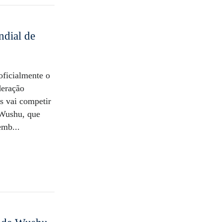
ndial de
oficialmente o
deração
s vai competir
 Wushu, que
emb...