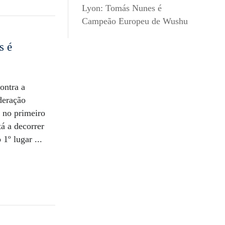
Lyon: Tomás Nunes é
Campeão Europeu de Wushu
s é
ontra a
deração
 no primeiro
á a decorrer
1º lugar ...