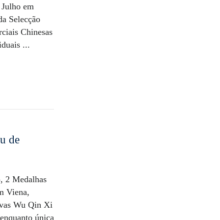
 Julho em
da Selecção
ciais Chinesas
duais ...
u de
o, 2 Medalhas
m Viena,
ovas Wu Qin Xi
 enquanto única