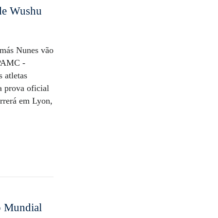
 de Wushu
Tomás Nunes vão
FPAMC -
 atletas
prova oficial
rrerá em Lyon,
no Mundial