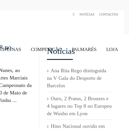
NOTÍCIAS
CONTACTOS
 8 no
Notícias
CIPLINAS
COMPETIÇÃO
PALMARÉS
LOJA
Nunes, ao
Ana Rita Rego distinguida
rtes Marciais
na V Gala do Desporto de
 Campeonato da
Barcelos
0 de Maio de
Ouro, 2 Pratas, 2 Bronzes e
ushu ...
4 lugares no Top 8 no Europeu
de Wushu em Lyon
Hino Nacional ouvido em