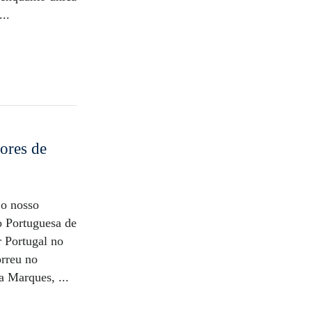
...
ores de
 o nosso
o Portuguesa de
 Portugal no
rreu no
a Marques, ...