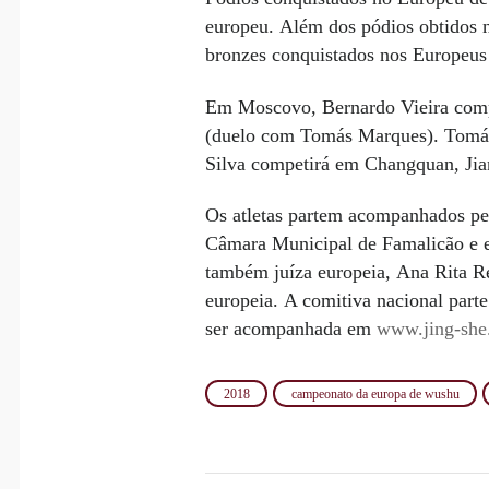
europeu. Além dos pódios obtidos n
bronzes conquistados nos Europeus
Em Moscovo, Bernardo Vieira compe
(duelo com Tomás Marques). Tomás
Silva competirá em Changquan, Jia
Os atletas partem acompanhados pe
Câmara Municipal de Famalicão e en
também juíza europeia, Ana Rita Re
europeia. A comitiva nacional parte
ser acompanhada em
www.jing-she
2018
campeonato da europa de wushu