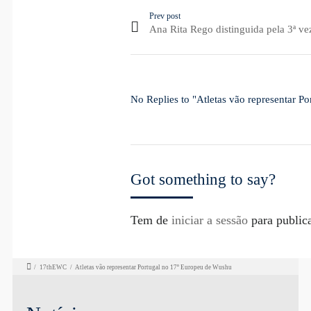
Prev post
Ana Rita Rego distinguida pela 3ª v
No Replies to "Atletas vão representar P
Got something to say?
Tem de
iniciar a sessão
para public
/
17thEWC
/
Atletas vão representar Portugal no 17º Europeu de Wushu