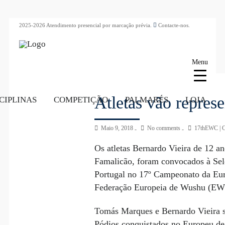
2025-2026 Atendimento presencial por marcação prévia.
Contacte-nos.
Menu
Atletas vão repres
CIPLINAS
COMPETIÇÃO
PALMARÉS
LOJA
Maio 9, 2018
No comments
17thEWC
|
C
Os atletas Bernardo Vieira de 12 
Famalicão, foram convocados à Se
Portugal no 17º Campeonato da Eu
Federação Europeia de Wushu (E
Tomás Marques e Bernardo Vieira 
Pódios conquistados no Europeu de 2