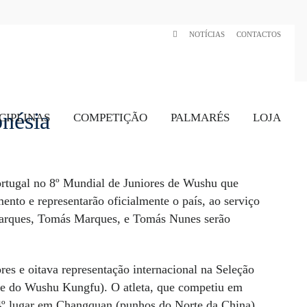
NOTÍCIAS
CONTACTOS
onésia
CIPLINAS
COMPETIÇÃO
PALMARÉS
LOJA
rtugal no 8º Mundial de Juniores de Wushu que
nto e representarão oficialmente o país, ao serviço
arques, Tomás Marques, e Tomás Nunes serão
res e oitava representação internacional na Seleção
ate do Wushu Kungfu). O atleta, que competiu em
 14º lugar em Changquan (punhos do Norte da China)