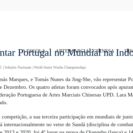
entar Portugal no Mundial na Ind
A ESCOLA
ARTE MARCIAL CHINESA
DIS
C
|
Seleções Nacionais
|
World Junior Wushu Championships
más Marques, e Tomás Nunes da Jing-She, vão representar Po
de Dezembro. Os quatro atletas foram convocados após apurame
eração Portuguesa de Artes Marciais Chinesas UPD. Lara M
ndo.
a competição, a sua terceira participação em mundiais de junio
-á internacionalmente no vetor de Sandá (disciplina de comb
re 2013 e 2020, foi 4º lugar na prova de Qiangshu (lança) e