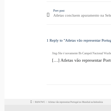
Prev post
Atletas concluem apuramento na Sel
1 Reply to "Atletas vão representar Port
Jing-She é novamente Bi-Campeã Nacional Wush
[…] Atletas vão representar Por
/
8thWJWC
/
Atletas vão representar Portugal no Mundial na Indonésia