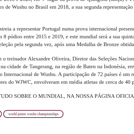
es de Wushu no Brasil em 2018, a sua segunda representação
estreia a representar Portugal numa prova internacional pres
 8 pódios entre 2015 e 2019, e este mundial será a sua quin
 Seleção pela segunda vez, após uma Medalha de Bronze obtid
m o treinador Alexandre Oliveira, Diretor das Seleções N
a cidade de Tangerang, na região de Baten na Indonésia, envol
Internacional de Wushu. A participação de 72 países é um r
iores do WJWC, envolveram em média atletas de cerca de 40 p
TUDO SOBRE O MUNDIAL, NA NOSSA PÁGINA OFICI
world junior wushu championships