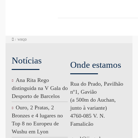
/
WHQD
Notícias
Onde estamos
Ana Rita Rego
Rua do Prado, Pavilhão
distinguida na V Gala do
nº1, Gavião
Desporto de Barcelos
(a 500m do Auchan,
Ouro, 2 Pratas, 2
junto à variante)
Bronzes e 4 lugares no
4760-085 V. N.
Top 8 no Europeu de
Famalicão
Wushu em Lyon