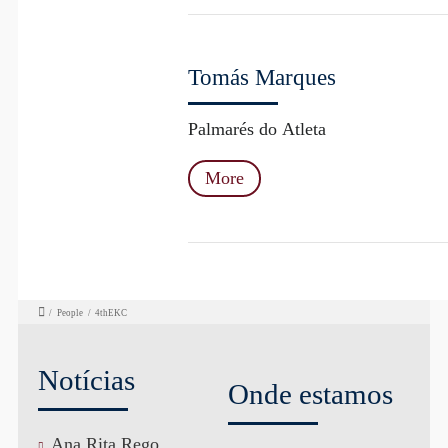
Tomás Marques
Palmarés do Atleta
More
/
People
/
4thEKC
Notícias
Onde estamos
Ana Rita Rego