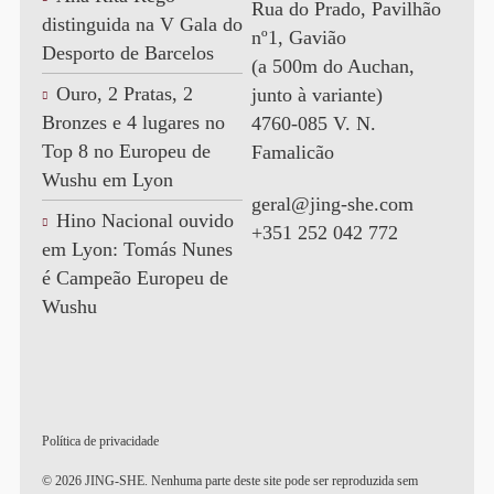
Rua do Prado, Pavilhão
distinguida na V Gala do
nº1, Gavião
Desporto de Barcelos
(a 500m do Auchan,
Ouro, 2 Pratas, 2
junto à variante)
Bronzes e 4 lugares no
4760-085 V. N.
Top 8 no Europeu de
Famalicão
Wushu em Lyon
geral@jing-she.com
Hino Nacional ouvido
+351 252 042 772
em Lyon: Tomás Nunes
é Campeão Europeu de
Wushu
Política de privacidade
© 2026 JING-SHE. Nenhuma parte deste site pode ser reproduzida sem