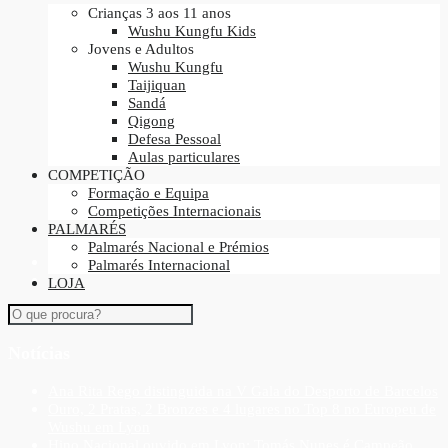
Crianças 3 aos 11 anos
Wushu Kungfu Kids
Jovens e Adultos
Wushu Kungfu
Taijiquan
Sandá
Qigong
Defesa Pessoal
Aulas particulares
COMPETIÇÃO
Formação e Equipa
Competições Internacionais
PALMARÉS
Palmarés Nacional e Prémios
Palmarés Internacional
LOJA
Notícias
Ana Rita Rego distinguida na V Gala do Desporto de Barcelos
Ouro, 2 Pratas, 2 Bronzes e 4 lugares no Top 8 no Europeu de
Wushu em Lyon
Hino Nacional ouvido em Lyon: Tomás Nunes é Campeão