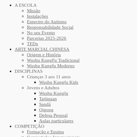
A ESCOLA
Missão
Instalações
Espectro do Autismo
Responsabilidade Social
No seu Evento
Parcerias 2025-2026
TEDx
ARTE MARCIAL CHINESA
Origem e História
Wushu KungFu Tradicional
Wushu Kungfu Moderno
DISCIPLINAS
Crianças 3 aos 11 anos
Wushu Kungfu Kids
Jovens e Adultos
Wushu Kungfu
Taijiquan
Sandá
Qigong
Defesa Pessoal
Aulas particulares
COMPETIÇÃO
Formação e Equipa