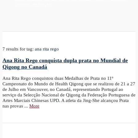
Europeu de Wushu
7 results for
tag:
ana rita rego
Ana Rita Rego conquista dupla prata no Mundial de
Qigong no Canadá
Ana Rita Rego conquistou duas Medalhas de Prata no 11º
Campeonato do Mundo de Health Qigong que se realizou de 21 a 27
de Julho em Vancouver, no Canadá, representando Portugal ao
serviço da Selecção Nacional de Qigong da Federação Portuguesa de
Artes Marciais Chinesas UPD. A atleta da Jing-She alcançou Prata
nas provas ...
More