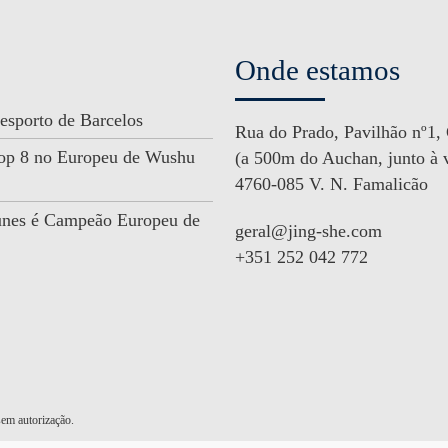
Onde estamos
esporto de Barcelos
Rua do Prado, Pavilhão nº1,
 Top 8 no Europeu de Wushu
(a 500m do Auchan, junto à v
4760-085 V. N. Famalicão
unes é Campeão Europeu de
geral@jing-she.com
+351 252 042 772
em autorização.