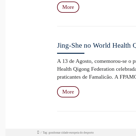
More
Jing-She no World Health
A 13 de Agosto, comemorou-se o pr
Health Qigong Federation celebrad
praticantes de Famalicão. A FPAMC 
More
/
Tag: gondomar cidade europeia do desporto