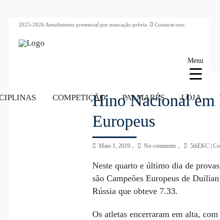
2025-2026 Atendimento presencial por marcação prévia.
Contacte-nos.
Menu
Hino Nacional em 
CIPLINAS
COMPETIÇÃO
PALMARÉS
LOJA
Europeus
Maio 1, 2019
No comments
5thEKC
|
Co
Neste quarto e último dia de prova
são Campeões Europeus de Duilian 
Rússia que obteve 7.33.
Os atletas encerraram em alta, com 