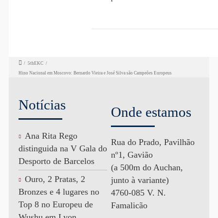
/
5thEKC
/
Hino Nacional em Moscovo: Bernardo Vieira e José Silva são Campeões Europeus
Notícias
Onde estamos
Ana Rita Rego
Rua do Prado, Pavilhão
distinguida na V Gala do
nº1, Gavião
Desporto de Barcelos
(a 500m do Auchan,
Ouro, 2 Pratas, 2
junto à variante)
Bronzes e 4 lugares no
4760-085 V. N.
Top 8 no Europeu de
Famalicão
Wushu em Lyon